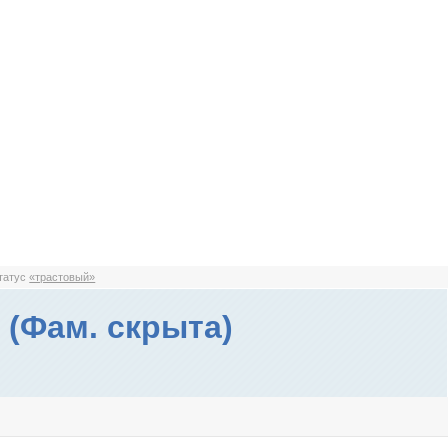
статус
«трастовый»
 (Фам. скрыта)