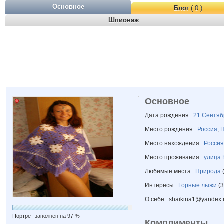
Основное
Блог
( 0 )
Шпионаж
Основное
Дата рождения :
21 Сентя
Место рождения :
Россия
,
Н
Место нахождения :
Россия
Место проживания :
улица 
Любимые места :
Природа
(
Интересы :
Горные лыжи
(3
О себе : shaikina1@yandex.
Портрет заполнен на 97 %
Комплименты