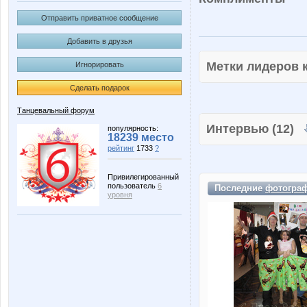
Отправить приватное сообщение
Добавить в друзья
Метки лидеров
Игнорировать
Сделать подарок
Танцевальный форум
Интервью (12)
популярность:
18239 место
рейтинг
1733
?
Привилегированный
пользователь
6
Последние
фотогра
уровня