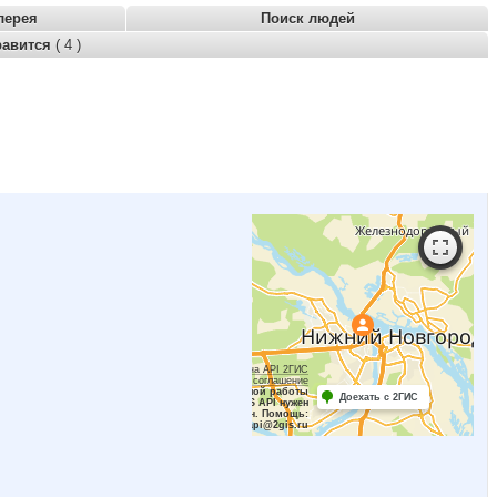
лерея
Поиск людей
равится
( 4 )
Работает на API 2ГИС
Лицензионное соглашение
Для корректной работы
Доехать с 2ГИС
Raster JS API нужен
ключ. Помощь:
api@2gis.ru