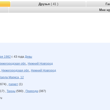
Друзья
( 41 )
Га
Мне н
бря
1982
г. 43 года
Девы
ижегородская обл.
,
Нижний Новгород
,
Нижегородская обл.
,
Нижний Новгород
Карла Маркса, 12
674) ,
паркет
(1)
17) ,
Танцы
(580) ,
Природа
(387)
ru