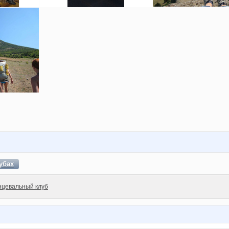
убах
нцевальный клуб