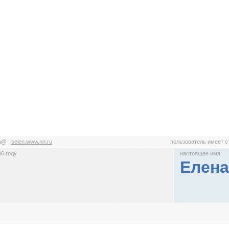
en@
:
selen.www.nn.ru
пользователь имеет 
6 году
настоящее имя:
Елена